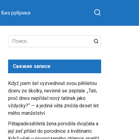
Без рубрики
Search
for:
Свежие записи
Když jsem šel vyzvednout svou pětiletou
dceru ze školky, nevinně se zeptala: „Tati,
proč dnes nepřišel nový tatínek jako
vždycky?“ — a jediná věta zničila deset let
mého manželství
Pětapadesátiletá žena porodila dvojčata a
její zeť přišel do porodnice s květinami.
Když však u novorozeného chlapce spatřil