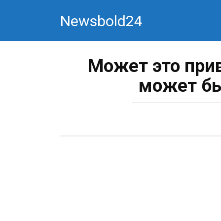
Перейти
Newsbold24
к
контенту
Может это при
может б