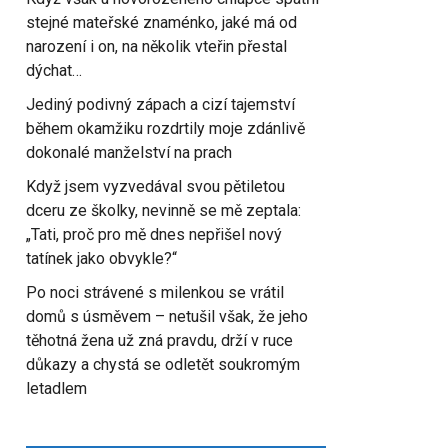
stejné mateřské znaménko, jaké má od
narození i on, na několik vteřin přestal
dýchat…
Jediný podivný zápach a cizí tajemství
během okamžiku rozdrtily moje zdánlivě
dokonalé manželství na prach
Když jsem vyzvedával svou pětiletou
dceru ze školky, nevinně se mě zeptala:
„Tati, proč pro mě dnes nepřišel nový
tatínek jako obvykle?“
Po noci strávené s milenkou se vrátil
domů s úsměvem – netušil však, že jeho
těhotná žena už zná pravdu, drží v ruce
důkazy a chystá se odletět soukromým
letadlem