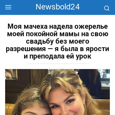
Перейти
Newsbold24
к
контенту
Моя мачеха надела ожерелье
моей покойной мамы на свою
свадьбу без моего
разрешения — я была в ярости
и преподала ей урок