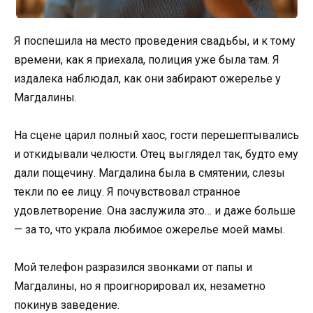
Я поспешила на место проведения свадьбы, и к тому
времени, как я приехала, полиция уже была там. Я
издалека наблюдал, как они забирают ожерелье у
Магдалины.
На сцене царил полный хаос, гости перешептывались
и откидывали челюсти. Отец выглядел так, будто ему
дали пощечину. Магдалина была в смятении, слезы
текли по ее лицу. Я почувствовал странное
удовлетворение. Она заслужила это… и даже больше
— за то, что украла любимое ожерелье моей мамы.
Мой телефон разразился звонками от папы и
Магдалины, но я проигнорировал их, незаметно
покинув заведение.