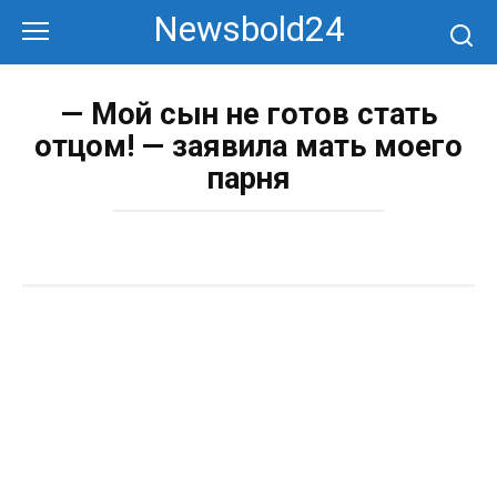
Перейти
Newsbold24
к
контенту
— Мой сын не готов стать
отцом! — заявила мать моего
парня