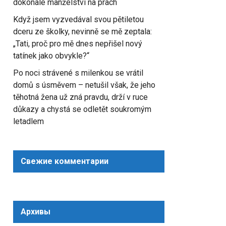
dokonalé manželství na prach
Když jsem vyzvedával svou pětiletou
dceru ze školky, nevinně se mě zeptala:
„Tati, proč pro mě dnes nepřišel nový
tatínek jako obvykle?“
Po noci strávené s milenkou se vrátil
domů s úsměvem – netušil však, že jeho
těhotná žena už zná pravdu, drží v ruce
důkazy a chystá se odletět soukromým
letadlem
Свежие комментарии
Архивы