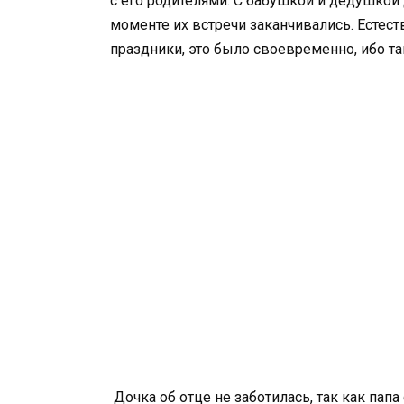
с его родителями. С бабушкой и дедушкой
моменте их встречи заканчивались. Естест
праздники, это было своевременно, ибо так
Дочка об отце не заботилась, так как папа