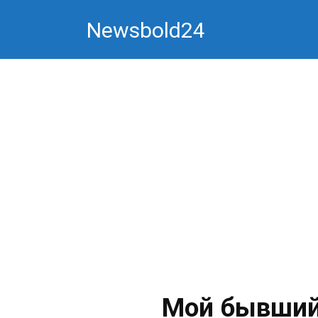
Перейти
Newsbold24
к
контенту
Мой бывший 