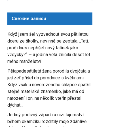
for:
Свежие записи
Když jsem šel vyzvednout svou pětiletou
dceru ze školky, nevinně se zeptala: „Tati,
proč dnes nepřišel nový tatínek jako
vždycky?“ — a jediná věta zničila deset let
mého manželství
Pětapadesátiletá žena porodila dvojčata a
její zeť přišel do porodnice s květinami.
Když však u novorozeného chlapce spatřil
stejné mateřské znaménko, jaké má od
narození i on, na několik vteřin přestal
dýchat…
Jediný podivný zápach a cizí tajemství
během okamžiku rozdrtily moje zdánlivě