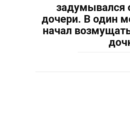
задумывался о
дочери. В один 
начал возмущать
доч