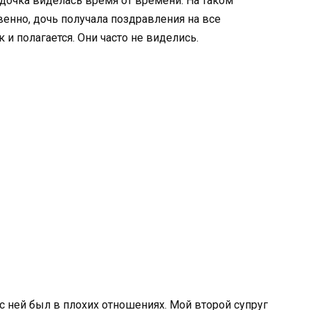
 дочка виделась время от времени. На таком
венно, дочь получала поздравления на все
 и полагается. Они часто не виделись.
 с ней был в плохих отношениях. Мой второй супруг