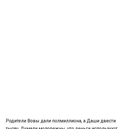
Родители Вовы дали полмиллиона, а Даши двести
тысяч. Думали молодежны, что деньги используют