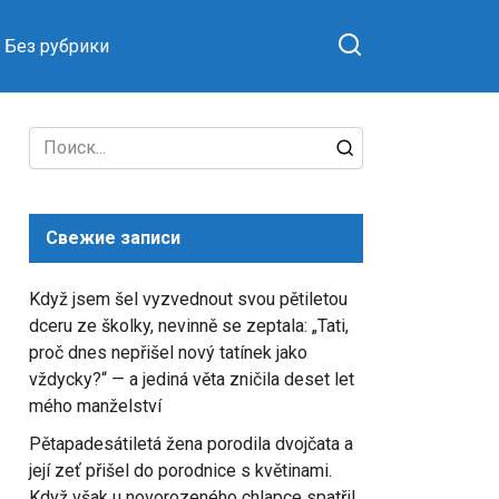
Без рубрики
Search
for:
Свежие записи
Když jsem šel vyzvednout svou pětiletou
dceru ze školky, nevinně se zeptala: „Tati,
proč dnes nepřišel nový tatínek jako
vždycky?“ — a jediná věta zničila deset let
mého manželství
Pětapadesátiletá žena porodila dvojčata a
její zeť přišel do porodnice s květinami.
Když však u novorozeného chlapce spatřil