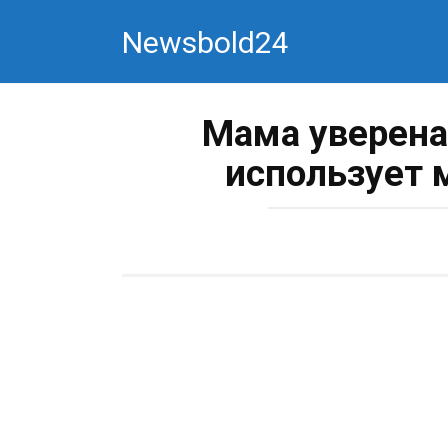
Перейти
Newsbold24
к
контенту
Мама уверена
использует 