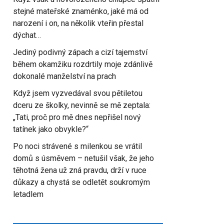
stejné mateřské znaménko, jaké má od
narození i on, na několik vteřin přestal
dýchat…
Jediný podivný zápach a cizí tajemství
během okamžiku rozdrtily moje zdánlivě
dokonalé manželství na prach
Když jsem vyzvedával svou pětiletou
dceru ze školky, nevinně se mě zeptala:
„Tati, proč pro mě dnes nepřišel nový
tatínek jako obvykle?“
Po noci strávené s milenkou se vrátil
domů s úsměvem – netušil však, že jeho
těhotná žena už zná pravdu, drží v ruce
důkazy a chystá se odletět soukromým
letadlem