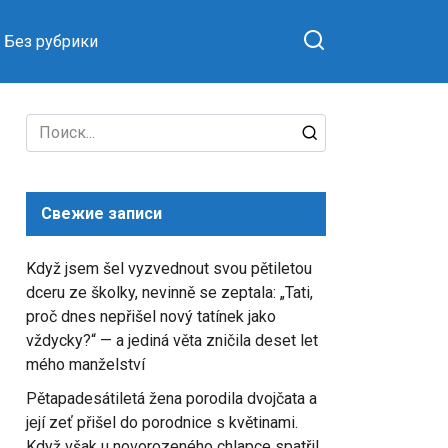
Без рубрики
Search
for:
Свежие записи
Když jsem šel vyzvednout svou pětiletou
dceru ze školky, nevinně se zeptala: „Tati,
proč dnes nepřišel nový tatínek jako
vždycky?“ — a jediná věta zničila deset let
mého manželství
Pětapadesátiletá žena porodila dvojčata a
její zeť přišel do porodnice s květinami.
Když však u novorozeného chlapce spatřil