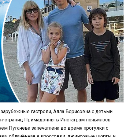
а зарубежные гастроли, Алла Борисовна с детьми
фан-страниц Примадонны в Инстаграм появилось
нём Пугачева запечатлена во время прогулки с
ева, облачённая в кроссовки, джинсовые шорты и