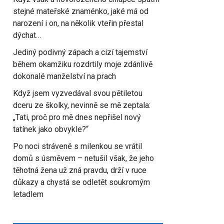
stejné mateřské znaménko, jaké má od
narození i on, na několik vteřin přestal
dýchat…
Jediný podivný zápach a cizí tajemství
během okamžiku rozdrtily moje zdánlivě
dokonalé manželství na prach
Když jsem vyzvedával svou pětiletou
dceru ze školky, nevinně se mě zeptala:
„Tati, proč pro mě dnes nepřišel nový
tatínek jako obvykle?“
Po noci strávené s milenkou se vrátil
domů s úsměvem – netušil však, že jeho
těhotná žena už zná pravdu, drží v ruce
důkazy a chystá se odletět soukromým
letadlem