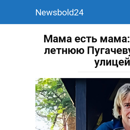
Перейти
Newsbold24
к
контенту
Мама есть мама:
летнюю Пугачев
улицей