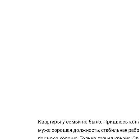
Квартиры у семьи не было. Пришлось копи
мужа хорошая должность, стабильная рабо
пока все хорошо. Только грянул кризис. С