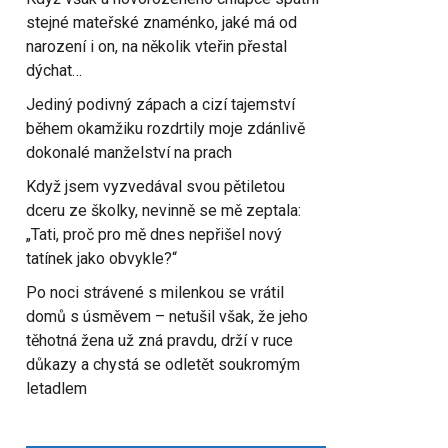
stejné mateřské znaménko, jaké má od
narození i on, na několik vteřin přestal
dýchat…
Jediný podivný zápach a cizí tajemství
během okamžiku rozdrtily moje zdánlivě
dokonalé manželství na prach
Když jsem vyzvedával svou pětiletou
dceru ze školky, nevinně se mě zeptala:
„Tati, proč pro mě dnes nepřišel nový
tatínek jako obvykle?“
Po noci strávené s milenkou se vrátil
domů s úsměvem – netušil však, že jeho
těhotná žena už zná pravdu, drží v ruce
důkazy a chystá se odletět soukromým
letadlem