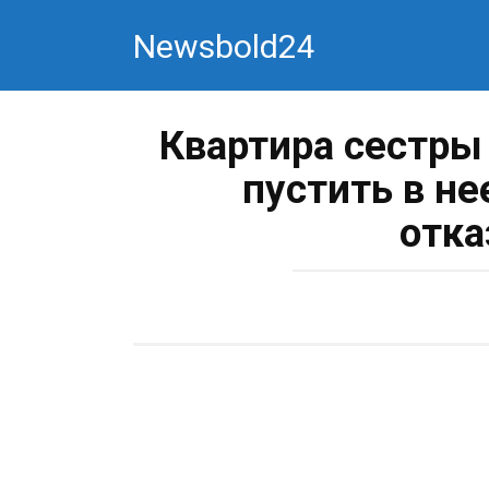
Перейти
Newsbold24
к
контенту
Квартира сестры 
пустить в н
отка