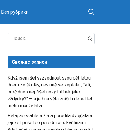
Без рубрики
Search
for:
Свежие записи
Když jsem šel vyzvednout svou pětiletou
dceru ze školky, nevinně se zeptala: „Tati,
proč dnes nepřišel nový tatínek jako
vždycky?“ — a jediná věta zničila deset let
mého manželství
Pětapadesátiletá žena porodila dvojčata a
její zeť přišel do porodnice s květinami.
Když však u novorozeného chlapce spatřil