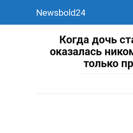
Перейти
Newsbold24
к
контенту
Когда дочь ст
оказалась нико
только п