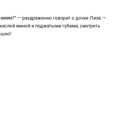
о яяяяя?” — раздраженно говорит о дочке Лиза. —
с кислой миной и поджатыми губами, смотреть
ошно!