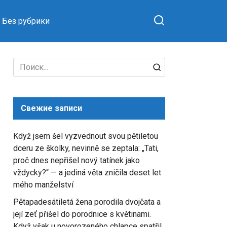
Без рубрики
Search
for:
Свежие записи
Když jsem šel vyzvednout svou pětiletou
dceru ze školky, nevinně se zeptala: „Tati,
proč dnes nepřišel nový tatínek jako
vždycky?“ — a jediná věta zničila deset let
mého manželství
Pětapadesátiletá žena porodila dvojčata a
její zeť přišel do porodnice s květinami.
Když však u novorozeného chlapce spatřil