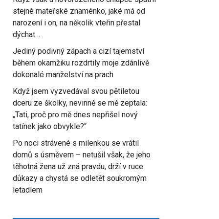
stejné mateřské znaménko, jaké má od
narození i on, na několik vteřin přestal
dýchat…
Jediný podivný zápach a cizí tajemství
během okamžiku rozdrtily moje zdánlivě
dokonalé manželství na prach
Když jsem vyzvedával svou pětiletou
dceru ze školky, nevinně se mě zeptala:
„Tati, proč pro mě dnes nepřišel nový
tatínek jako obvykle?“
Po noci strávené s milenkou se vrátil
domů s úsměvem – netušil však, že jeho
těhotná žena už zná pravdu, drží v ruce
důkazy a chystá se odletět soukromým
letadlem