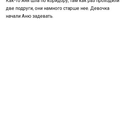
Как-то Аня шла по коридору, там как раз проходили
две подруги, они намного старше нее. Девочка
начали Аню задевать.