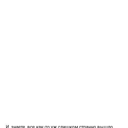
И, знаете, все как-то уж слишком странно вышло.