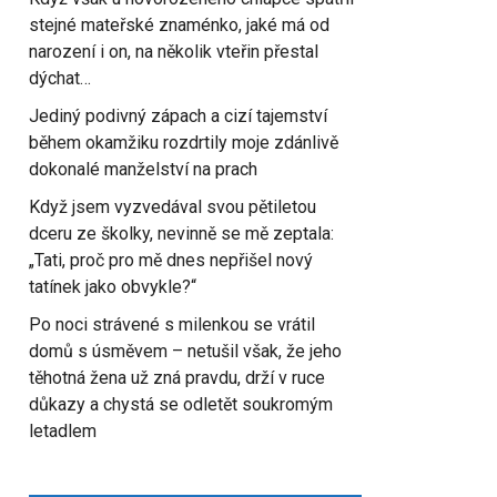
stejné mateřské znaménko, jaké má od
narození i on, na několik vteřin přestal
dýchat…
Jediný podivný zápach a cizí tajemství
během okamžiku rozdrtily moje zdánlivě
dokonalé manželství na prach
Když jsem vyzvedával svou pětiletou
dceru ze školky, nevinně se mě zeptala:
„Tati, proč pro mě dnes nepřišel nový
tatínek jako obvykle?“
Po noci strávené s milenkou se vrátil
domů s úsměvem – netušil však, že jeho
těhotná žena už zná pravdu, drží v ruce
důkazy a chystá se odletět soukromým
letadlem