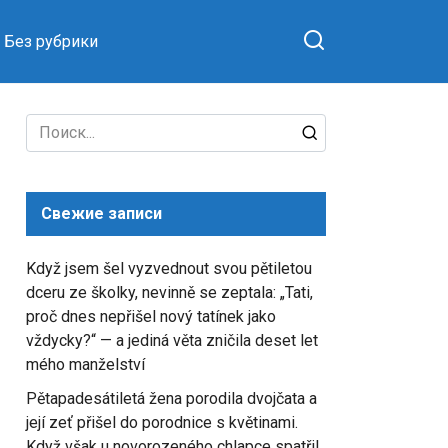
Без рубрики
Search
for:
Свежие записи
Když jsem šel vyzvednout svou pětiletou
dceru ze školky, nevinně se zeptala: „Tati,
proč dnes nepřišel nový tatínek jako
vždycky?“ — a jediná věta zničila deset let
mého manželství
Pětapadesátiletá žena porodila dvojčata a
její zeť přišel do porodnice s květinami.
Když však u novorozeného chlapce spatřil