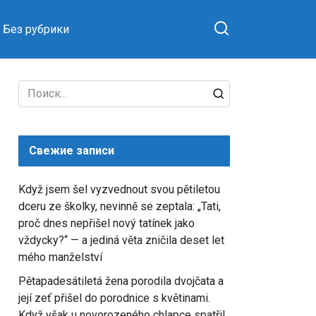
Без рубрики
Search
for:
Свежие записи
Když jsem šel vyzvednout svou pětiletou
dceru ze školky, nevinně se zeptala: „Tati,
proč dnes nepřišel nový tatínek jako
vždycky?“ — a jediná věta zničila deset let
mého manželství
Pětapadesátiletá žena porodila dvojčata a
její zeť přišel do porodnice s květinami.
Když však u novorozeného chlapce spatřil