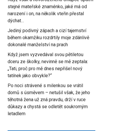
stejné mateřské znaménko, jaké má od
narození i on, na několik vteřin přestal
dýchat…
Jediný podivný zápach a cizí tajemství
během okamžiku rozdrtily moje zdánlivě
dokonalé manželství na prach
Když jsem vyzvedával svou pětiletou
dceru ze školky, nevinně se mě zeptala:
„Tati, proč pro mě dnes nepřišel nový
tatínek jako obvykle?“
Po noci strávené s milenkou se vrátil
domů s úsměvem – netušil však, že jeho
těhotná žena už zná pravdu, drží v ruce
důkazy a chystá se odletět soukromým
letadlem