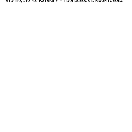
«Точно, это же Катька!» — пронеслось в моей голове.