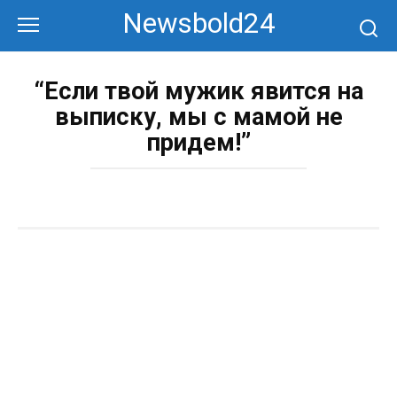
Перейти
Newsbold24
к
контенту
“Если твой мужик явится на
выписку, мы с мамой не
придем!”