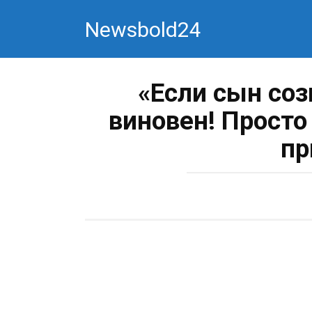
Перейти
Newsbold24
к
контенту
«Если сын соз
виновен! Просто
пр