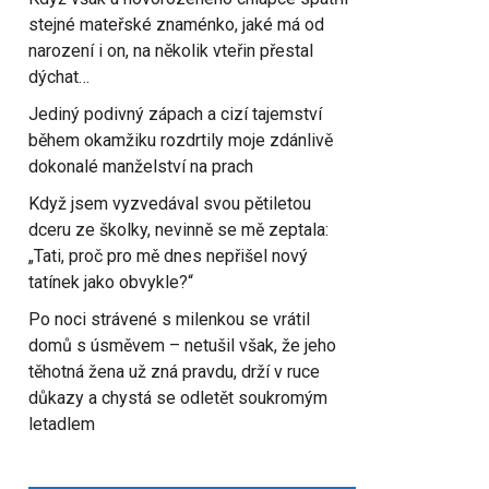
stejné mateřské znaménko, jaké má od
narození i on, na několik vteřin přestal
dýchat…
Jediný podivný zápach a cizí tajemství
během okamžiku rozdrtily moje zdánlivě
dokonalé manželství na prach
Když jsem vyzvedával svou pětiletou
dceru ze školky, nevinně se mě zeptala:
„Tati, proč pro mě dnes nepřišel nový
tatínek jako obvykle?“
Po noci strávené s milenkou se vrátil
domů s úsměvem – netušil však, že jeho
těhotná žena už zná pravdu, drží v ruce
důkazy a chystá se odletět soukromým
letadlem