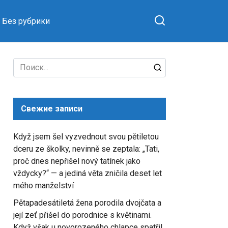
Без рубрики
Search
for:
Свежие записи
Když jsem šel vyzvednout svou pětiletou
dceru ze školky, nevinně se zeptala: „Tati,
proč dnes nepřišel nový tatínek jako
vždycky?“ — a jediná věta zničila deset let
mého manželství
Pětapadesátiletá žena porodila dvojčata a
její zeť přišel do porodnice s květinami.
Když však u novorozeného chlapce spatřil