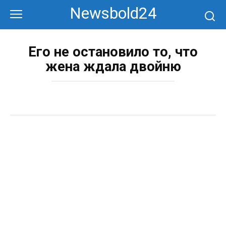
Перейти
Newsbold24
к
контенту
Его не остановило то, что
жена ждала двойню