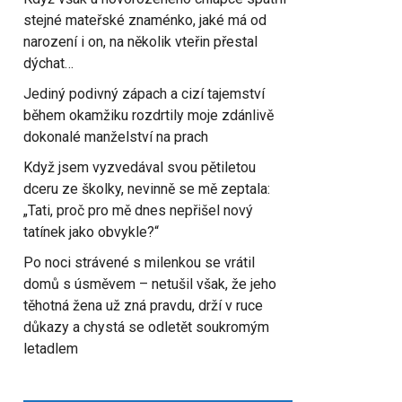
stejné mateřské znaménko, jaké má od
narození i on, na několik vteřin přestal
dýchat…
Jediný podivný zápach a cizí tajemství
během okamžiku rozdrtily moje zdánlivě
dokonalé manželství na prach
Když jsem vyzvedával svou pětiletou
dceru ze školky, nevinně se mě zeptala:
„Tati, proč pro mě dnes nepřišel nový
tatínek jako obvykle?“
Po noci strávené s milenkou se vrátil
domů s úsměvem – netušil však, že jeho
těhotná žena už zná pravdu, drží v ruce
důkazy a chystá se odletět soukromým
letadlem