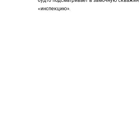
будто подсматривает в замочную скважину
«инспекцию».