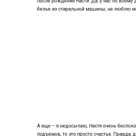
после рождения Насти. Да, у нас по всему
белье из стиральной машины, не люблю м
А еще – я недосыпаю, Настя очень беспоко
подъемов, то это просто счастье. Правда, 