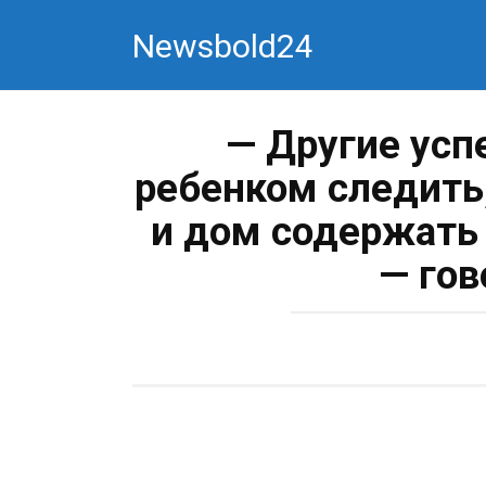
Перейти
Newsbold24
к
контенту
— Другие усп
ребенком следить,
и дом содержать
— гов