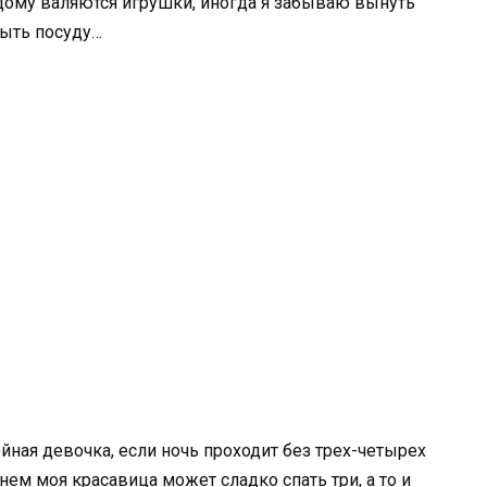
 дому валяются игрушки, иногда я забываю вынуть
ыть посуду…
йная девочка, если ночь проходит без трех-четырех
днем моя красавица может сладко спать три, а то и