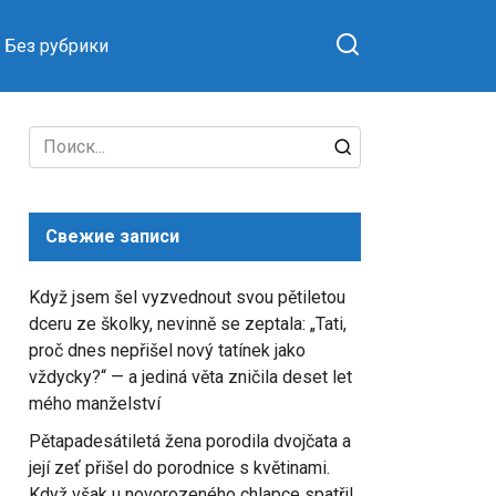
Без рубрики
Search
for:
Свежие записи
Když jsem šel vyzvednout svou pětiletou
dceru ze školky, nevinně se zeptala: „Tati,
proč dnes nepřišel nový tatínek jako
vždycky?“ — a jediná věta zničila deset let
mého manželství
Pětapadesátiletá žena porodila dvojčata a
její zeť přišel do porodnice s květinami.
Když však u novorozeného chlapce spatřil