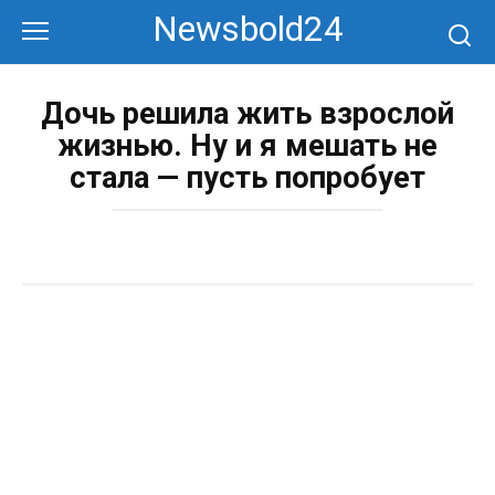
Перейти
Newsbold24
к
контенту
Дочь решила жить взрослой
жизнью. Ну и я мешать не
стала — пусть попробует