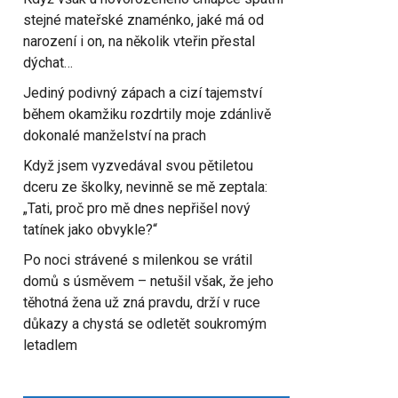
stejné mateřské znaménko, jaké má od
narození i on, na několik vteřin přestal
dýchat…
Jediný podivný zápach a cizí tajemství
během okamžiku rozdrtily moje zdánlivě
dokonalé manželství na prach
Když jsem vyzvedával svou pětiletou
dceru ze školky, nevinně se mě zeptala:
„Tati, proč pro mě dnes nepřišel nový
tatínek jako obvykle?“
Po noci strávené s milenkou se vrátil
domů s úsměvem – netušil však, že jeho
těhotná žena už zná pravdu, drží v ruce
důkazy a chystá se odletět soukromým
letadlem