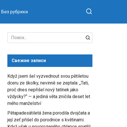
Без рубрики
Search
for:
Свежие записи
Když jsem šel vyzvednout svou pětiletou
dceru ze školky, nevinně se zeptala: „Tati,
proč dnes nepřišel nový tatínek jako
vždycky?“ — a jediná věta zničila deset let
mého manželství
Pětapadesátiletá žena porodila dvojčata a
její zeť přišel do porodnice s květinami.
Když však u novorozeného chlapce spatřil