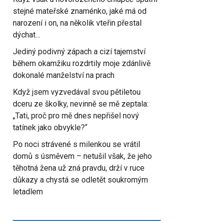
stejné mateřské znaménko, jaké má od
narození i on, na několik vteřin přestal
dýchat…
Jediný podivný zápach a cizí tajemství
během okamžiku rozdrtily moje zdánlivě
dokonalé manželství na prach
Když jsem vyzvedával svou pětiletou
dceru ze školky, nevinně se mě zeptala:
„Tati, proč pro mě dnes nepřišel nový
tatínek jako obvykle?“
Po noci strávené s milenkou se vrátil
domů s úsměvem – netušil však, že jeho
těhotná žena už zná pravdu, drží v ruce
důkazy a chystá se odletět soukromým
letadlem