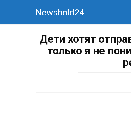
Перейти
Newsbold24
к
контенту
Дети хотят отпра
только я не пон
р