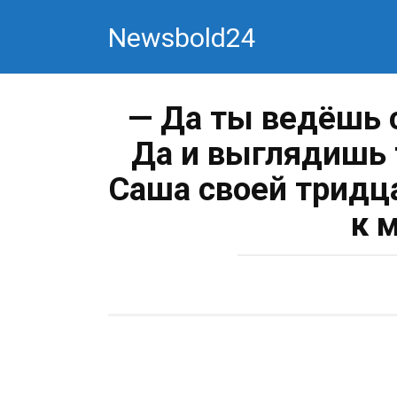
Перейти
Newsbold24
к
контенту
— Да ты ведёшь с
Да и выглядишь 
Саша своей тридц
к 