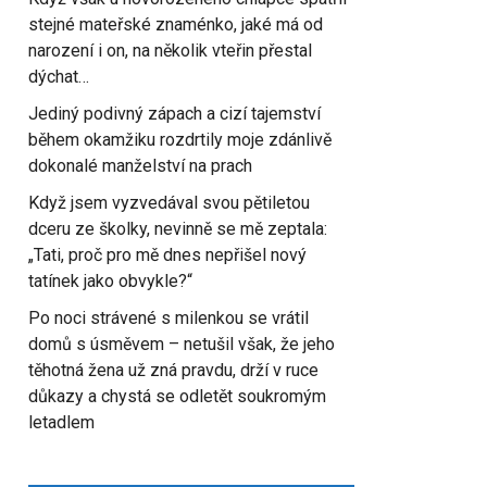
stejné mateřské znaménko, jaké má od
narození i on, na několik vteřin přestal
dýchat…
Jediný podivný zápach a cizí tajemství
během okamžiku rozdrtily moje zdánlivě
dokonalé manželství na prach
Když jsem vyzvedával svou pětiletou
dceru ze školky, nevinně se mě zeptala:
„Tati, proč pro mě dnes nepřišel nový
tatínek jako obvykle?“
Po noci strávené s milenkou se vrátil
domů s úsměvem – netušil však, že jeho
těhotná žena už zná pravdu, drží v ruce
důkazy a chystá se odletět soukromým
letadlem