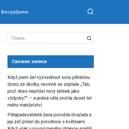
Без рубрики
Search
for:
Свежие записи
Když jsem šel vyzvednout svou pětiletou
dceru ze školky, nevinně se zeptala: „Tati,
proč dnes nepřišel nový tatínek jako
vždycky?“ — a jediná věta zničila deset let
mého manželství
Pětapadesátiletá žena porodila dvojčata a
její zeť přišel do porodnice s květinami.
Když však u novorozeného chlapce spatřil