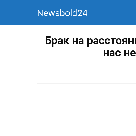
Перейти
Newsbold24
к
контенту
Брак на расстоян
нас н