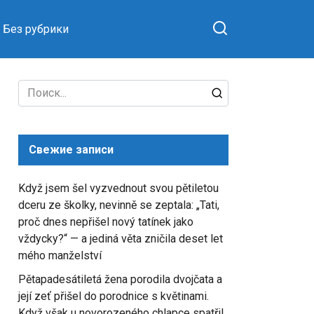
Без рубрики
Search
for:
Свежие записи
Když jsem šel vyzvednout svou pětiletou
dceru ze školky, nevinně se zeptala: „Tati,
proč dnes nepřišel nový tatínek jako
vždycky?“ — a jediná věta zničila deset let
mého manželství
Pětapadesátiletá žena porodila dvojčata a
její zeť přišel do porodnice s květinami.
Když však u novorozeného chlapce spatřil