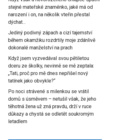
stejné mateřské znaménko, jaké má od
narození i on, na několik vteřin přestal
dýchat…
Jediný podivný zápach a cizí tajemství
během okamžiku rozdrtily moje zdánlivě
dokonalé manželství na prach
Když jsem vyzvedával svou pětiletou
dceru ze školky, nevinně se mě zeptala:
„Tati, proč pro mě dnes nepřišel nový
tatínek jako obvykle?“
Po noci strávené s milenkou se vrátil
domů s úsměvem – netušil však, že jeho
těhotná žena už zná pravdu, drží v ruce
důkazy a chystá se odletět soukromým
letadlem