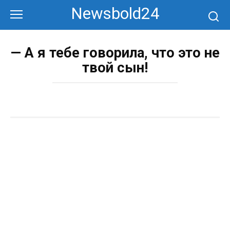
Перейти
Newsbold24
к
контенту
— А я тебе говорила, что это не
твой сын!