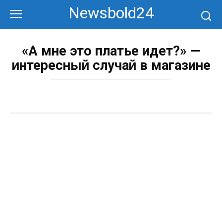
Перейти
Newsbold24
к
контенту
«А мне это платье идет?» —
интересный случай в магазине