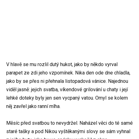
V hlavě se mu rozlil dutý hukot, jako by někdo vyrval
parapet ze zdi jeho vzpomínek. Nika den ode dne chladla,
jako by se přes ni přehnala listopadová vánice. Najednou
viděl jasně: jejich svatba, víkendové grilování u chaty i její
lehké doteky byly jen sen vycpaný vatou. Omyl se kolem
něj zavřel jako ranní mlha.
Měsíc před svatbou to nevydržel. Naházel věci do té samé
staré tašky a pod Nikou vyštěkanými slovy se sám vyhnal