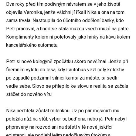
Dva roky před tím podivným návratem se v jeho životě
objevila Veronika, jenže všichni jí říkali Nika a ona na tom
sama trvala. Nastoupila do účetního oddělení banky, kde
Petr pracoval, a hned se stala múzou všech mužů na patře.
Komplimenty kolem ní poletovaly jako hrnky na kávu kolem
kancelářského automatu.
Petr si nové kolegyně zpočátku skoro nevšímal. Jenže při
firemním výletu do lesa, když autobus vezl celý kolektiv
po zapadlé podzimní silnici kamsi za město, si sedli
vedle sebe. Slovo se přilepilo ke slovu a realita se začala
stáčet do nového víru.
Nika nechtěla zůstat milenkou. Už po pár měsících mu
položila nůž na stůl: vyber si, buď ona, nebo já. Petr nebyl
připravený na rozvod ani na štěstí v té nové jiskřící
existenci, ale podlehl jejím nedočkavým útokům a