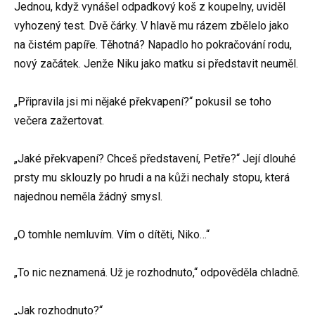
Jednou, když vynášel odpadkový koš z koupelny, uviděl
vyhozený test. Dvě čárky. V hlavě mu rázem zbělelo jako
na čistém papíře. Těhotná? Napadlo ho pokračování rodu,
nový začátek. Jenže Niku jako matku si představit neuměl.
„Připravila jsi mi nějaké překvapení?“ pokusil se toho
večera zažertovat.
„Jaké překvapení? Chceš představení, Petře?“ Její dlouhé
prsty mu sklouzly po hrudi a na kůži nechaly stopu, která
najednou neměla žádný smysl.
„O tomhle nemluvím. Vím o dítěti, Niko…“
„To nic neznamená. Už je rozhodnuto,“ odpověděla chladně.
„Jak rozhodnuto?“