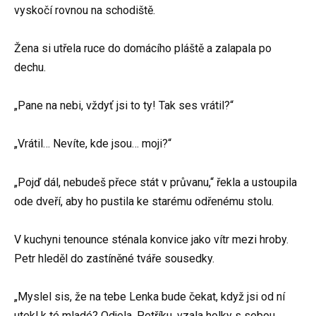
vyskočí rovnou na schodiště.
Žena si utřela ruce do domácího pláště a zalapala po
dechu.
„Pane na nebi, vždyť jsi to ty! Tak ses vrátil?“
„Vrátil… Nevíte, kde jsou… moji?“
„Pojď dál, nebudeš přece stát v průvanu,“ řekla a ustoupila
ode dveří, aby ho pustila ke starému odřenému stolu.
V kuchyni tenounce sténala konvice jako vítr mezi hroby.
Petr hleděl do zastíněné tváře sousedky.
„Myslel sis, že na tebe Lenka bude čekat, když jsi od ní
utekl k té mladé? Odjela, Petříku, vzala holky s sebou.