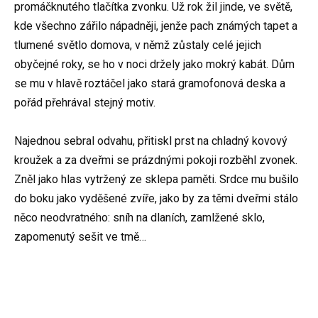
promáčknutého tlačítka zvonku. Už rok žil jinde, ve světě,
kde všechno zářilo nápadněji, jenže pach známých tapet a
tlumené světlo domova, v němž zůstaly celé jejich
obyčejné roky, se ho v noci držely jako mokrý kabát. Dům
se mu v hlavě roztáčel jako stará gramofonová deska a
pořád přehrával stejný motiv.
Najednou sebral odvahu, přitiskl prst na chladný kovový
kroužek a za dveřmi se prázdnými pokoji rozběhl zvonek.
Zněl jako hlas vytržený ze sklepa paměti. Srdce mu bušilo
do boku jako vyděšené zvíře, jako by za těmi dveřmi stálo
něco neodvratného: sníh na dlaních, zamlžené sklo,
zapomenutý sešit ve tmě…