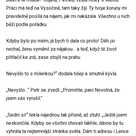
Práci má teď na Vysočině, tam taky žijí. Ty tvoje koruny mi
pravidelně posílá na nájem, jak mi nakázala. Všechno u nich
běží podle pořádku.
Kdyby bylo po mém, já bych ti dala co proto! Děti jsi
nechal, ženu vyměnil za nějakou… a teď, když tě život
přitlačil ke zdi, zase stojíš na prahu.
Nevyšlo to s milenkou?“ dodala tišeji a smutně kývla.
„Nevyšlo…“ Petr se zvedl. „Promiňte, paní Novotná, že
jsem vás vyrušil.“
„Sedni si!“ řekla najednou tak přísně, až ztuhl. „Ještě jsem
neskončila. Kdyby se všichni chovali takhle, dávno by tu
vyhrála ta nejtemnější stránka světa. Dám ti adresu i Lence