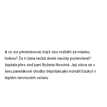
A co sis představoval, když ses rozběhl za mladou
holkou? Že ti žena nechá dveře navždy pootevřené?
šeptala přes zeď paní Božena Novotná. Její slova se v
šeru panelákové chodby třepotala jako komáří bzukot v
teplém červnovém večeru.