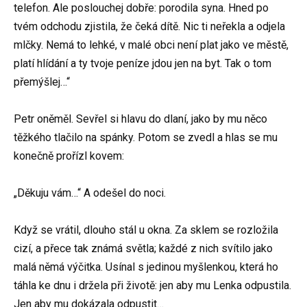
telefon. Ale poslouchej dobře: porodila syna. Hned po
tvém odchodu zjistila, že čeká dítě. Nic ti neřekla a odjela
mlčky. Nemá to lehké, v malé obci není plat jako ve městě,
platí hlídání a ty tvoje peníze jdou jen na byt. Tak o tom
přemýšlej…“
Petr oněměl. Sevřel si hlavu do dlaní, jako by mu něco
těžkého tlačilo na spánky. Potom se zvedl a hlas se mu
konečně prořízl kovem:
„Děkuju vám…“ A odešel do noci.
Když se vrátil, dlouho stál u okna. Za sklem se rozložila
cizí, a přece tak známá světla; každé z nich svítilo jako
malá němá výčitka. Usínal s jedinou myšlenkou, která ho
táhla ke dnu i držela při životě: jen aby mu Lenka odpustila.
Jen aby mu dokázala odpustit…