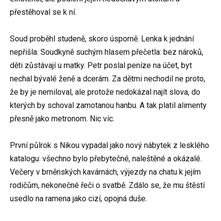
přestěhoval se k ní.
Soud proběhl studeně, skoro úsporně. Lenka k jednání
nepřišla. Soudkyně suchým hlasem přečetla: bez nároků,
děti zůstávají u matky. Petr poslal peníze na účet, byt
nechal bývalé ženě a dcerám. Za dětmi nechodil ne proto,
že by je nemiloval, ale protože nedokázal najít slova, do
kterých by schoval zamotanou hanbu. A tak platil alimenty
přesně jako metronom. Nic víc.
První půlrok s Nikou vypadal jako nový nábytek z lesklého
katalogu: všechno bylo přebytečné, naleštěné a okázalé.
Večery v brněnských kavárnách, výjezdy na chatu k jejím
rodičům, nekonečné řeči o svatbě. Zdálo se, že mu štěstí
usedlo na ramena jako cizí, opojná duše.