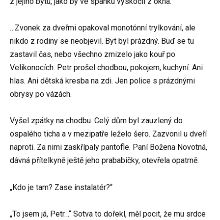
z jejího bytu, jako by ve spánku vyskočil z okna.
…Zvonek za dveřmi opakoval monotónní trylkování, ale
nikdo z rodiny se neobjevil. Byt byl prázdný. Buď se tu
zastavil čas, nebo všechno zmizelo jako kouř po
Velikonocích. Petr prošel chodbou, pokojem, kuchyní. Ani
hlas. Ani dětská kresba na zdi. Jen police s prázdnými
obrysy po vázách.
Vyšel zpátky na chodbu. Celý dům byl zauzlený do
ospalého ticha a v mezipatře leželo šero. Zazvonil u dveří
naproti. Za nimi zaskřípaly pantofle. Paní Božena Novotná,
dávná přítelkyně ještě jeho prababičky, otevřela opatrně:
„Kdo je tam? Zase instalatér?“
„To jsem já, Petr…“ Sotva to dořekl, měl pocit, že mu srdce