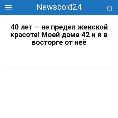
Перейти
Newsbold24
к
контенту
40 лет — не предел женской
красоте! Моей даме 42 и я в
восторге от неё