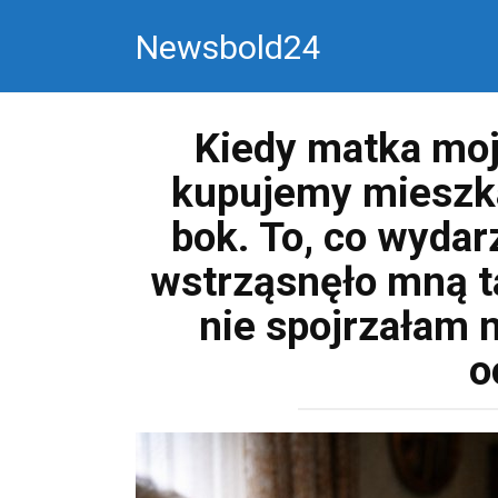
Перейти
Newsbold24
к
контенту
Kiedy matka moj
kupujemy mieszka
bok. To, co wydarz
wstrząsnęło mną ta
nie spojrzałam 
o