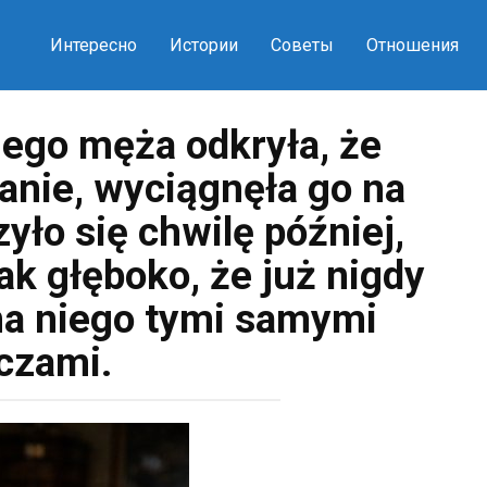
Интересно
Истории
Советы
Отношения
ego męża odkryła, że
nie, wyciągnęła go na
yło się chwilę później,
k głęboko, że już nigdy
na niego tymi samymi
czami.