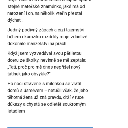
stejné mateřské znaménko, jaké má od
narození i on, na několik vteřin přestal
dýchat…
Jediný podivný zápach a cizí tajemství
během okamžiku rozdrtily moje zdánlivě
dokonalé manželství na prach
Když jsem vyzvedával svou pětiletou
dceru ze školky, nevinně se mě zeptala:
„Tati, proč pro mě dnes nepřišel nový
tatínek jako obvykle?“
Po noci strávené s milenkou se vrátil
domů s úsměvem – netušil však, že jeho
těhotná žena už zná pravdu, drží v ruce
důkazy a chystá se odletět soukromým
letadlem