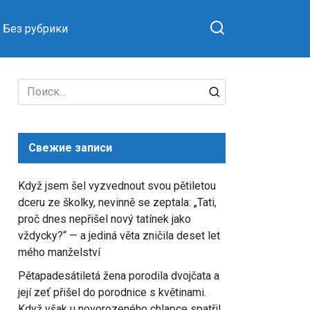
Без рубрики
Search
for:
Свежие записи
Když jsem šel vyzvednout svou pětiletou
dceru ze školky, nevinně se zeptala: „Tati,
proč dnes nepřišel nový tatínek jako
vždycky?“ — a jediná věta zničila deset let
mého manželství
Pětapadesátiletá žena porodila dvojčata a
její zeť přišel do porodnice s květinami.
Když však u novorozeného chlapce spatřil