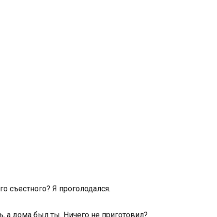
его съестного? Я проголодался.
, а дома был ты. Ничего не приготовил?