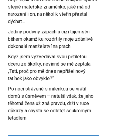
stejné mateřské znaménko, jaké má od
narození i on, na několik vteřin přestal
dýchat…
Jediný podivný zápach a cizí tajemství
během okamžiku rozdrtily moje zdánlivě
dokonalé manželství na prach
Když jsem vyzvedával svou pětiletou
dceru ze školky, nevinně se mě zeptala:
„Tati, proč pro mě dnes nepřišel nový
tatínek jako obvykle?“
Po noci strávené s milenkou se vrátil
domů s úsměvem – netušil však, že jeho
těhotná žena už zná pravdu, drží v ruce
důkazy a chystá se odletět soukromým
letadlem