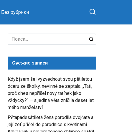
Без рубрики
Search
for:
Свежие записи
Když jsem šel vyzvednout svou pětiletou
dceru ze školky, nevinně se zeptala: „Tati,
proč dnes nepřišel nový tatínek jako
vždycky?“ — a jediná věta zničila deset let
mého manželství
Pětapadesátiletá žena porodila dvojčata a
její zeť přišel do porodnice s květinami.
Když však u novorozeného chlapce spatřil