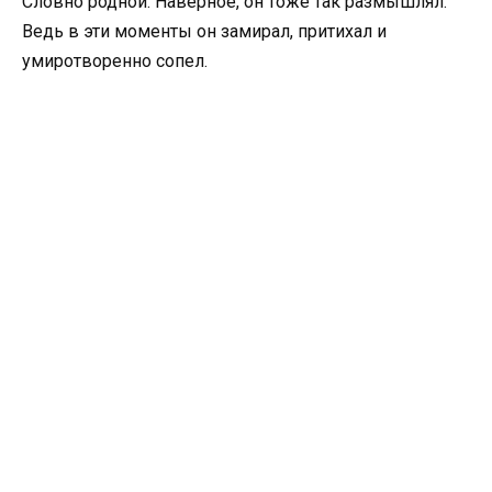
Словно родной. Наверное, он тоже так размышлял.
Ведь в эти моменты он замирал, притихал и
умиротворенно сопел.