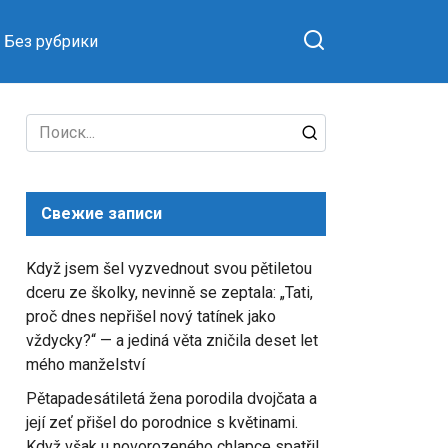
Без рубрики
Search
for:
Свежие записи
Když jsem šel vyzvednout svou pětiletou
dceru ze školky, nevinně se zeptala: „Tati,
proč dnes nepřišel nový tatínek jako
vždycky?“ — a jediná věta zničila deset let
mého manželství
Pětapadesátiletá žena porodila dvojčata a
její zeť přišel do porodnice s květinami.
Když však u novorozeného chlapce spatřil