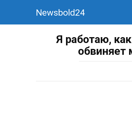
Перейти
Newsbold24
к
контенту
Я работаю, ка
обвиняет 