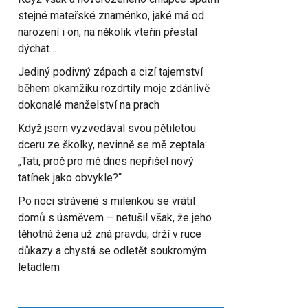
stejné mateřské znaménko, jaké má od
narození i on, na několik vteřin přestal
dýchat…
Jediný podivný zápach a cizí tajemství
během okamžiku rozdrtily moje zdánlivě
dokonalé manželství na prach
Když jsem vyzvedával svou pětiletou
dceru ze školky, nevinně se mě zeptala:
„Tati, proč pro mě dnes nepřišel nový
tatínek jako obvykle?“
Po noci strávené s milenkou se vrátil
domů s úsměvem – netušil však, že jeho
těhotná žena už zná pravdu, drží v ruce
důkazy a chystá se odletět soukromým
letadlem