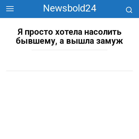
Перейти
Newsbold24
к
контенту
Я просто хотела насолить
бывшему, а вышла замуж