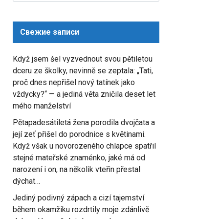
for:
Свежие записи
Když jsem šel vyzvednout svou pětiletou
dceru ze školky, nevinně se zeptala: „Tati,
proč dnes nepřišel nový tatínek jako
vždycky?“ — a jediná věta zničila deset let
mého manželství
Pětapadesátiletá žena porodila dvojčata a
její zeť přišel do porodnice s květinami.
Když však u novorozeného chlapce spatřil
stejné mateřské znaménko, jaké má od
narození i on, na několik vteřin přestal
dýchat…
Jediný podivný zápach a cizí tajemství
během okamžiku rozdrtily moje zdánlivě