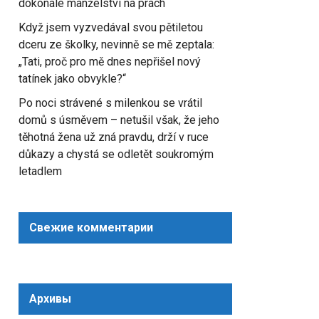
dokonalé manželství na prach
Když jsem vyzvedával svou pětiletou
dceru ze školky, nevinně se mě zeptala:
„Tati, proč pro mě dnes nepřišel nový
tatínek jako obvykle?“
Po noci strávené s milenkou se vrátil
domů s úsměvem – netušil však, že jeho
těhotná žena už zná pravdu, drží v ruce
důkazy a chystá se odletět soukromým
letadlem
Свежие комментарии
Архивы