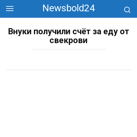
Перейти
Newsbold24
к
контенту
Внуки получили счёт за еду от
свекрови