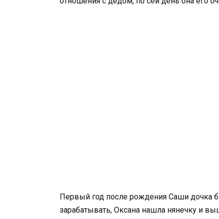
отношения с дедом, по сей день она его оч
Первый год после рождения Саши дочка бы
зарабатывать, Оксана нашла нянечку и вы