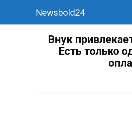
Перейти
Newsbold24
к
контенту
Внук привлекает
Есть только о
опла