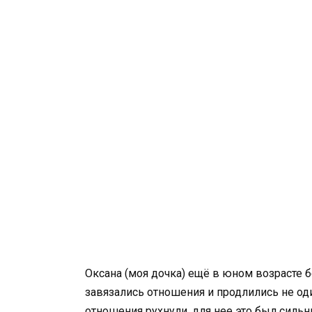
Оксана (моя дочка) ещё в юном возрасте 
завязались отношения и продлились не оди
отношения рухнули, для нее это был силь