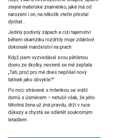
stejné mateřské znaménko, jaké má od
narození i on, na několik vteřin přestal
dýchat…
Jediný podivný zápach a cizí tajemství
během okamžiku rozdrtily moje zdánlivě
dokonalé manželství na prach
Když jsem vyzvedával svou pětiletou
dceru ze školky, nevinně se mě zeptala:
„Tati, proč pro mě dnes nepřišel nový
tatínek jako obvykle?“
Po noci strávené s milenkou se vrátil
domů s úsměvem – netušil však, že jeho
těhotná žena už zná pravdu, drží v ruce
důkazy a chystá se odletět soukromým
letadlem