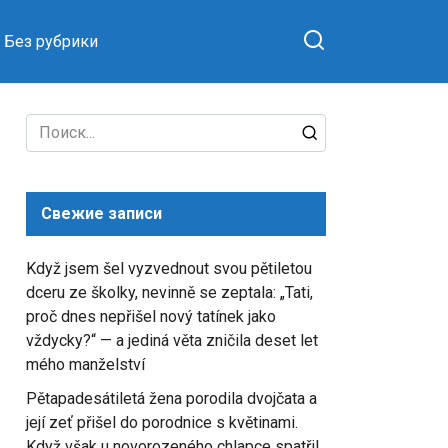
Без рубрики
Search
for:
Свежие записи
Když jsem šel vyzvednout svou pětiletou
dceru ze školky, nevinně se zeptala: „Tati,
proč dnes nepřišel nový tatínek jako
vždycky?“ — a jediná věta zničila deset let
mého manželství
Pětapadesátiletá žena porodila dvojčata a
její zeť přišel do porodnice s květinami.
Když však u novorozeného chlapce spatřil