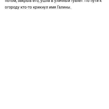
потом, закрыв его, ушла в уличный туалет. По пути к
огороду кто-то крикнул имя Галины.