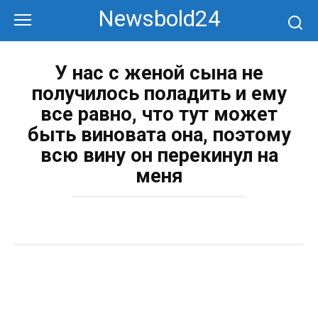
Перейти
Newsbold24
к
контенту
У нас с женой сына не
получилось поладить и ему
все равно, что тут может
быть виновата она, поэтому
всю вину он перекинул на
меня