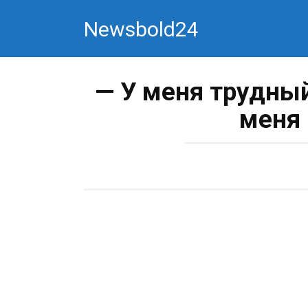
Перейти
Newsbold24
к
контенту
— У меня трудный
меня 