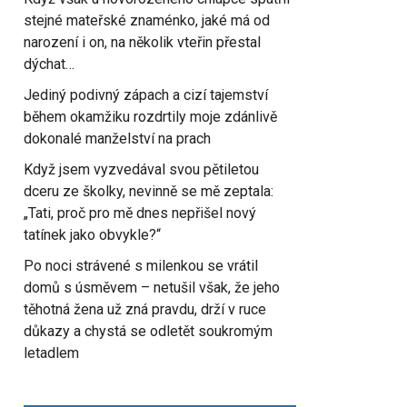
stejné mateřské znaménko, jaké má od
narození i on, na několik vteřin přestal
dýchat…
Jediný podivný zápach a cizí tajemství
během okamžiku rozdrtily moje zdánlivě
dokonalé manželství na prach
Když jsem vyzvedával svou pětiletou
dceru ze školky, nevinně se mě zeptala:
„Tati, proč pro mě dnes nepřišel nový
tatínek jako obvykle?“
Po noci strávené s milenkou se vrátil
domů s úsměvem – netušil však, že jeho
těhotná žena už zná pravdu, drží v ruce
důkazy a chystá se odletět soukromým
letadlem