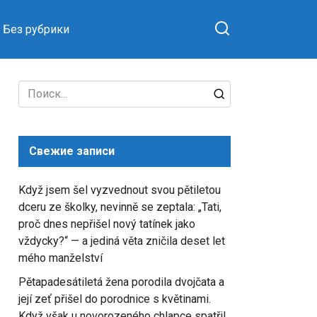
Без рубрики
Search
for:
Свежие записи
Když jsem šel vyzvednout svou pětiletou
dceru ze školky, nevinně se zeptala: „Tati,
proč dnes nepřišel nový tatínek jako
vždycky?“ — a jediná věta zničila deset let
mého manželství
Pětapadesátiletá žena porodila dvojčata a
její zeť přišel do porodnice s květinami.
Když však u novorozeného chlapce spatřil