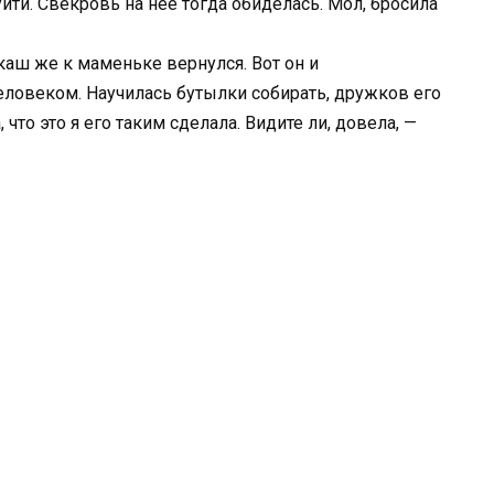
ти. Свекровь на нее тогда обиделась. Мол, бросила
каш же к маменьке вернулся. Вот он и
человеком. Научилась бутылки собирать, дружков его
 что это я его таким сделала. Видите ли, довела, —