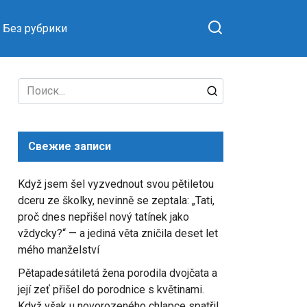
Без рубрики
Search
for:
Свежие записи
Když jsem šel vyzvednout svou pětiletou
dceru ze školky, nevinně se zeptala: „Tati,
proč dnes nepřišel nový tatínek jako
vždycky?“ — a jediná věta zničila deset let
mého manželství
Pětapadesátiletá žena porodila dvojčata a
její zeť přišel do porodnice s květinami.
Když však u novorozeného chlapce spatřil