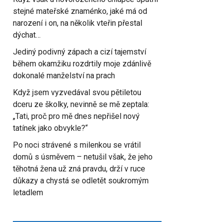
stejné mateřské znaménko, jaké má od
narození i on, na několik vteřin přestal
dýchat…
Jediný podivný zápach a cizí tajemství
během okamžiku rozdrtily moje zdánlivě
dokonalé manželství na prach
Když jsem vyzvedával svou pětiletou
dceru ze školky, nevinně se mě zeptala:
„Tati, proč pro mě dnes nepřišel nový
tatínek jako obvykle?“
Po noci strávené s milenkou se vrátil
domů s úsměvem – netušil však, že jeho
těhotná žena už zná pravdu, drží v ruce
důkazy a chystá se odletět soukromým
letadlem