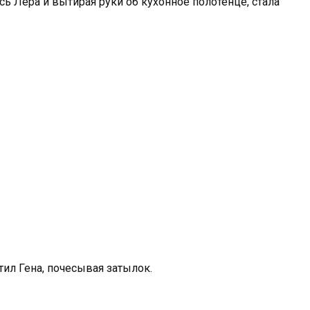
сь Лера и вытирая руки об кухонное полотенце, стала
тил Гена, почесывая затылок.