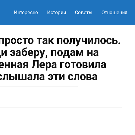
Интересно
Истории
Советы
Отношения
просто так получилось.
и заберу, подам на
енная Лера готовила
услышала эти слова