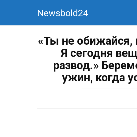
Перейти
Newsbold24
к
контенту
«Ты не обижайся, 
Я сегодня вещ
развод.» Берем
ужин, когда 