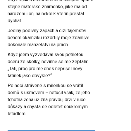
stejné mateřské znaménko, jaké má od
narození i on, na několik vteřin přestal
dýchat…
Jediný podivný zápach a cizí tajemství
během okamžiku rozdrtily moje zdánlivě
dokonalé manželství na prach
Když jsem vyzvedával svou pětiletou
dceru ze školky, nevinně se mě zeptala:
„Tati, proč pro mě dnes nepřišel nový
tatínek jako obvykle?“
Po noci strávené s milenkou se vrátil
domů s úsměvem – netušil však, že jeho
těhotná žena už zná pravdu, drží v ruce
důkazy a chystá se odletět soukromým
letadlem