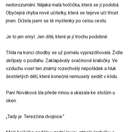
nedorozumění. Nějaká malá holčička, která se jí podobá.
Obyčejná chyba nové učitelky, která se teprve učí třicet
jmen. Držela jsem se té myšlenky po celou cestu.
Je to jen omyl. Jen dítě, které je jí trochu podobné.
Třída na konci chodby se už pomalu vyprazdňovala. Židle
skřípaly o podlahu. Zaklapávaly svačinové krabičky. Ve
vzduchu visel ten známý rozechvělý nepořádek a hluk
šestiletých dětí, které konečně nemusely sedět v klidu.
Paní Nováková šla přede mnou a ukázala ke stolům u
oken.
„Tady je. Terezčina dvojnice.“