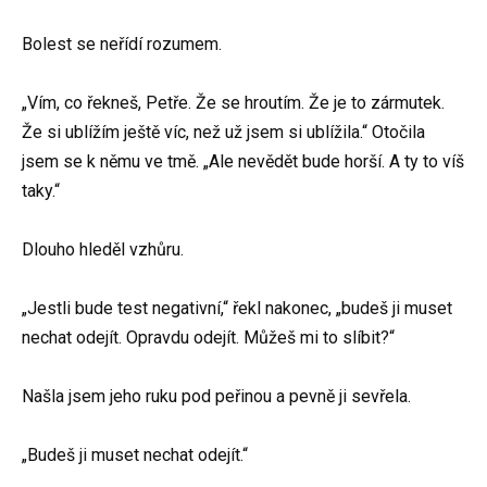
Bolest se neřídí rozumem.
„Vím, co řekneš, Petře. Že se hroutím. Že je to zármutek.
Že si ublížím ještě víc, než už jsem si ublížila.“ Otočila
jsem se k němu ve tmě. „Ale nevědět bude horší. A ty to víš
taky.“
Dlouho hleděl vzhůru.
„Jestli bude test negativní,“ řekl nakonec, „budeš ji muset
nechat odejít. Opravdu odejít. Můžeš mi to slíbit?“
Našla jsem jeho ruku pod peřinou a pevně ji sevřela.
„Budeš ji muset nechat odejít.“