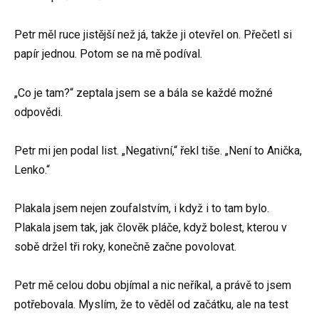
Petr měl ruce jistější než já, takže ji otevřel on. Přečetl si
papír jednou. Potom se na mě podíval.
„Co je tam?“ zeptala jsem se a bála se každé možné
odpovědi.
Petr mi jen podal list. „Negativní,“ řekl tiše. „Není to Anička,
Lenko.“
Plakala jsem nejen zoufalstvím, i když i to tam bylo.
Plakala jsem tak, jak člověk pláče, když bolest, kterou v
sobě držel tři roky, konečně začne povolovat.
Petr mě celou dobu objímal a nic neříkal, a právě to jsem
potřebovala. Myslím, že to věděl od začátku, ale na test