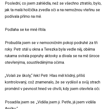
Poslední, co jsem zahlédla, než se všechno ztratilo, bylo,
jak ta malá holčička zvedla oči a na nemožnou vteřinu se
podívala přímo na mě.
Podlaha se ke mně řítila.
Probudila jsem se v nemocničním pokoji podruhé za tři
roky. Petr stál u okna a Terezka byla vedle něj, oběma
rukama svírala popruhy aktovky a dívala se na mě široce
otevřenýma, soustředěnýma očima.
„Volali ze školy,“ řekl Petr. Hlas měl klidný, příliš
kontrolovaný, což znamenalo, že se vyděsil a svůj strach
proměnil v pevnost hned ve chvíli, kdy jsem otevřela oči.
Posadila jsem se. „Viděla jsem ji. Petře, já jsem viděla
Aničku.“