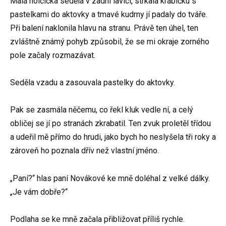
Malá holčička seděla v zadní lavici, strkala krabičku s
pastelkami do aktovky a tmavé kudrny jí padaly do tváře.
Při balení naklonila hlavu na stranu. Právě ten úhel, ten
zvláštně známý pohyb způsobil, že se mi okraje zorného
pole začaly rozmazávat.
Seděla vzadu a zasouvala pastelky do aktovky.
Pak se zasmála něčemu, co řekl kluk vedle ní, a celý
obličej se jí po stranách zkrabatil. Ten zvuk proletěl třídou
a udeřil mě přímo do hrudi, jako bych ho neslyšela tři roky a
zároveň ho poznala dřív než vlastní jméno.
„Paní?“ hlas paní Novákové ke mně doléhal z velké dálky.
„Je vám dobře?“
Podlaha se ke mně začala přibližovat příliš rychle.