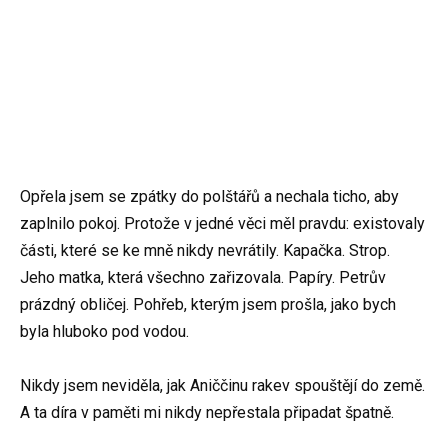
Opřela jsem se zpátky do polštářů a nechala ticho, aby
zaplnilo pokoj. Protože v jedné věci měl pravdu: existovaly
části, které se ke mně nikdy nevrátily. Kapačka. Strop.
Jeho matka, která všechno zařizovala. Papíry. Petrův
prázdný obličej. Pohřeb, kterým jsem prošla, jako bych
byla hluboko pod vodou.
Nikdy jsem neviděla, jak Aniččinu rakev spouštějí do země.
A ta díra v paměti mi nikdy nepřestala připadat špatně.