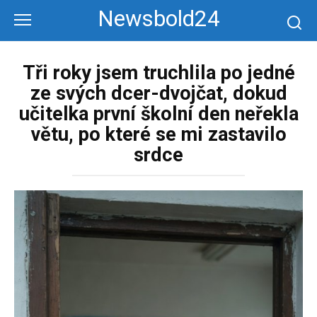
Перейти
Newsbold24
к
контенту
Tři roky jsem truchlila po jedné
ze svých dcer-dvojčat, dokud
učitelka první školní den neřekla
větu, po které se mi zastavilo
srdce