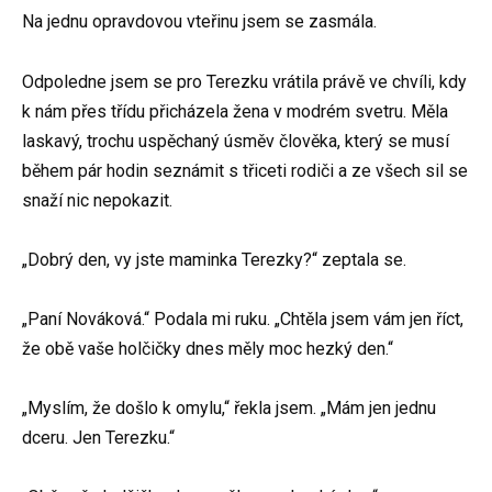
Na jednu opravdovou vteřinu jsem se zasmála.
Odpoledne jsem se pro Terezku vrátila právě ve chvíli, kdy
k nám přes třídu přicházela žena v modrém svetru. Měla
laskavý, trochu uspěchaný úsměv člověka, který se musí
během pár hodin seznámit s třiceti rodiči a ze všech sil se
snaží nic nepokazit.
„Dobrý den, vy jste maminka Terezky?“ zeptala se.
„Paní Nováková.“ Podala mi ruku. „Chtěla jsem vám jen říct,
že obě vaše holčičky dnes měly moc hezký den.“
„Myslím, že došlo k omylu,“ řekla jsem. „Mám jen jednu
dceru. Jen Terezku.“