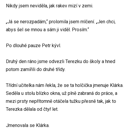
Nikdy jsem neviděla, jak rakev mizí v zemi.
„Já se nerozpadám,“ prolomila jsem mlčení. „Jen chci,
abys šel se mnou a sám ji viděl. Prosím.“
Po dlouhé pauze Petr kývl.
Druhý den ráno jsme odvezli Terezku do školy a hned
potom zamířili do druhé třídy.
Třídní učitelka nám řekla, že se ta holčička jmenuje Klárka.
Seděla u stolu blízko okna, už plně zabraná do práce, a
mezi prsty nepřítomně otáčela tužku přesně tak, jak to
Terezka dělala od čtyř let.
Jmenovala se Klárka.