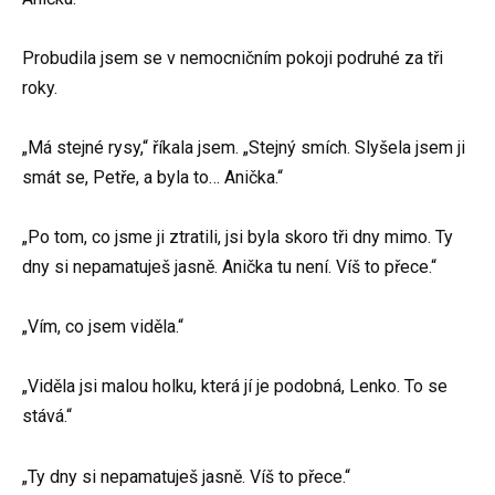
Probudila jsem se v nemocničním pokoji podruhé za tři
roky.
„Má stejné rysy,“ říkala jsem. „Stejný smích. Slyšela jsem ji
smát se, Petře, a byla to… Anička.“
„Po tom, co jsme ji ztratili, jsi byla skoro tři dny mimo. Ty
dny si nepamatuješ jasně. Anička tu není. Víš to přece.“
„Vím, co jsem viděla.“
„Viděla jsi malou holku, která jí je podobná, Lenko. To se
stává.“
„Ty dny si nepamatuješ jasně. Víš to přece.“