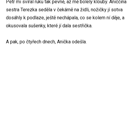
Petr mi svíral ruku tak pevně, až mě bolely klouby. Aniččina
sestra Terezka seděla v čekárně na židli, nožičky jí sotva
dosáhly k podlaze, ještě nechápala, co se kolem ní děje, a
okusovala sušenky, které jí dala sestřička.
A pak, po čtyřech dnech, Anička odešla.