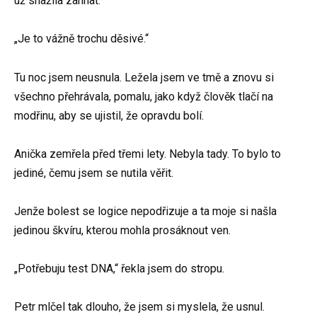
už snažila zahnat.
„Je to vážně trochu děsivé.“
Tu noc jsem neusnula. Ležela jsem ve tmě a znovu si
všechno přehrávala, pomalu, jako když člověk tlačí na
modřinu, aby se ujistil, že opravdu bolí.
Anička zemřela před třemi lety. Nebyla tady. To bylo to
jediné, čemu jsem se nutila věřit.
Jenže bolest se logice nepodřizuje a ta moje si našla
jedinou škvíru, kterou mohla prosáknout ven.
„Potřebuju test DNA,“ řekla jsem do stropu.
Petr mlčel tak dlouho, že jsem si myslela, že usnul.