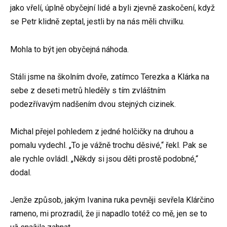
jako vřelí, úplně obyčejní lidé a byli zjevně zaskočení, když
se Petr klidně zeptal, jestli by na nás měli chvilku.
Mohla to být jen obyčejná náhoda.
Stáli jsme na školním dvoře, zatímco Terezka a Klárka na
sebe z deseti metrů hleděly s tím zvláštním
podezřívavým nadšením dvou stejných cizinek.
Michal přejel pohledem z jedné holčičky na druhou a
pomalu vydechl. „To je vážně trochu děsivé,“ řekl. Pak se
ale rychle ovládl. „Někdy si jsou děti prostě podobné,“
dodal.
Jenže způsob, jakým Ivanina ruka pevněji sevřela Klárčino
rameno, mi prozradil, že ji napadlo totéž co mě, jen se to