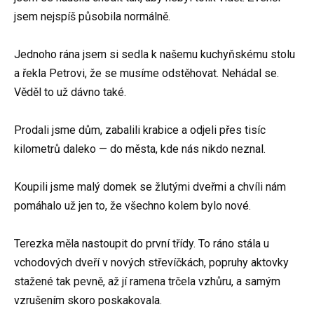
jsem nejspíš působila normálně.
Jednoho rána jsem si sedla k našemu kuchyňskému stolu
a řekla Petrovi, že se musíme odstěhovat. Nehádal se.
Věděl to už dávno také.
Prodali jsme dům, zabalili krabice a odjeli přes tisíc
kilometrů daleko — do města, kde nás nikdo neznal.
Koupili jsme malý domek se žlutými dveřmi a chvíli nám
pomáhalo už jen to, že všechno kolem bylo nové.
Terezka měla nastoupit do první třídy. To ráno stála u
vchodových dveří v nových střevíčkách, popruhy aktovky
stažené tak pevně, až jí ramena trčela vzhůru, a samým
vzrušením skoro poskakovala.