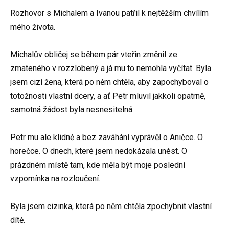
Rozhovor s Michalem a Ivanou patřil k nejtěžším chvílím
mého života.
Michalův obličej se během pár vteřin změnil ze
zmateného v rozzlobený a já mu to nemohla vyčítat. Byla
jsem cizí žena, která po něm chtěla, aby zapochyboval o
totožnosti vlastní dcery, a ať Petr mluvil jakkoli opatrně,
samotná žádost byla nesnesitelná.
Petr mu ale klidně a bez zaváhání vyprávěl o Aničce. O
horečce. O dnech, které jsem nedokázala unést. O
prázdném místě tam, kde měla být moje poslední
vzpomínka na rozloučení.
Byla jsem cizinka, která po něm chtěla zpochybnit vlastní
dítě.