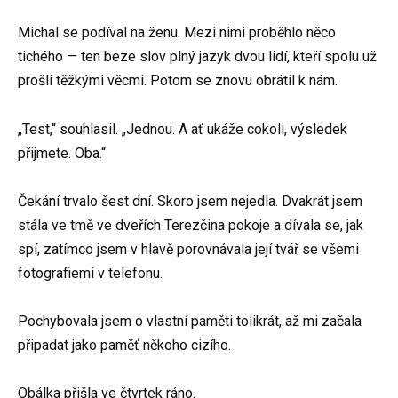
Michal se podíval na ženu. Mezi nimi proběhlo něco
tichého — ten beze slov plný jazyk dvou lidí, kteří spolu už
prošli těžkými věcmi. Potom se znovu obrátil k nám.
„Test,“ souhlasil. „Jednou. A ať ukáže cokoli, výsledek
přijmete. Oba.“
Čekání trvalo šest dní. Skoro jsem nejedla. Dvakrát jsem
stála ve tmě ve dveřích Terezčina pokoje a dívala se, jak
spí, zatímco jsem v hlavě porovnávala její tvář se všemi
fotografiemi v telefonu.
Pochybovala jsem o vlastní paměti tolikrát, až mi začala
připadat jako paměť někoho cizího.
Obálka přišla ve čtvrtek ráno.