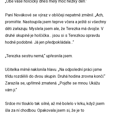
„Obě vaše holčičky dnes měly moc hezký den.“
Paní Novákové se výraz v obličeji nepatrně změnil. „Ach,
promiňte. Nastoupila jsem teprve včera a ještě si všechny
děti zařazuju. Myslela jsem ale, že Terezka má dvojče. V
druhé skupině je holčička… jsou si s Terezkou opravdu
hodně podobné. Já jen předpokládala…“
„Terezka sestru nemá,“ upřesnila jsem.
Učitelka mírně naklonila hlavu. „Na odpolední práci jsme
třídu rozdělili do dvou skupin. Druhá hodina zrovna končí.“
Zarazila se, upřímně zmatená. „Pojďte se mnou. Ukážu
vám ji.“
Srdce mi tlouklo tak silně, až mě bolelo v krku, když jsem
šla za ní chodbou. Opakovala jsem si, že je to