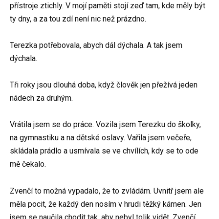
přístroje ztichly. V mojí paměti stojí zeď tam, kde měly být
ty dny, a za tou zdí není nic než prázdno.
Terezka potřebovala, abych dál dýchala. A tak jsem
dýchala.
Tři roky jsou dlouhá doba, když člověk jen přežívá jeden
nádech za druhým.
Vrátila jsem se do práce. Vozila jsem Terezku do školky,
na gymnastiku a na dětské oslavy. Vařila jsem večeře,
skládala prádlo a usmívala se ve chvílích, kdy se to ode
mě čekalo.
Zvenčí to možná vypadalo, že to zvládám. Uvnitř jsem ale
měla pocit, že každý den nosím v hrudi těžký kámen. Jen
jsem se naučila chodit tak, aby nebyl tolik vidět. Zvenčí