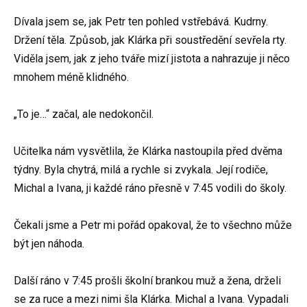
Dívala jsem se, jak Petr ten pohled vstřebává. Kudrny.
Držení těla. Způsob, jak Klárka při soustředění sevřela rty.
Viděla jsem, jak z jeho tváře mizí jistota a nahrazuje ji něco
mnohem méně klidného.
„To je…“ začal, ale nedokončil.
Učitelka nám vysvětlila, že Klárka nastoupila před dvěma
týdny. Byla chytrá, milá a rychle si zvykala. Její rodiče,
Michal a Ivana, ji každé ráno přesně v 7:45 vodili do školy.
Čekali jsme a Petr mi pořád opakoval, že to všechno může
být jen náhoda.
Další ráno v 7:45 prošli školní brankou muž a žena, drželi
se za ruce a mezi nimi šla Klárka. Michal a Ivana. Vypadali