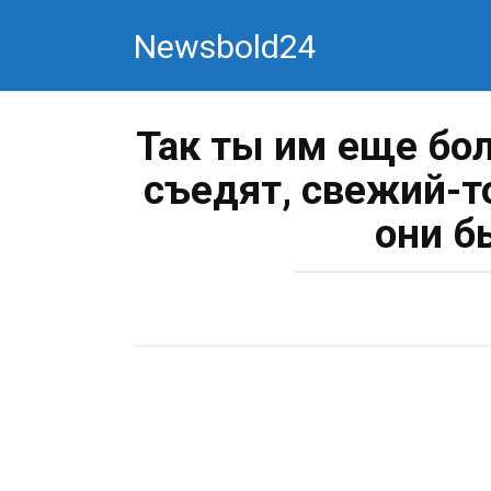
Перейти
Newsbold24
к
контенту
Так ты им еще бол
съедят, свежий-т
они б