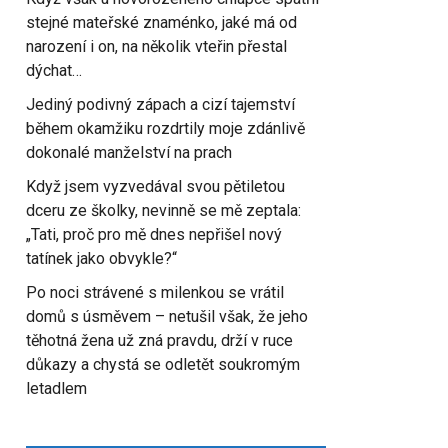
stejné mateřské znaménko, jaké má od
narození i on, na několik vteřin přestal
dýchat…
Jediný podivný zápach a cizí tajemství
během okamžiku rozdrtily moje zdánlivě
dokonalé manželství na prach
Když jsem vyzvedával svou pětiletou
dceru ze školky, nevinně se mě zeptala:
„Tati, proč pro mě dnes nepřišel nový
tatínek jako obvykle?“
Po noci strávené s milenkou se vrátil
domů s úsměvem – netušil však, že jeho
těhotná žena už zná pravdu, drží v ruce
důkazy a chystá se odletět soukromým
letadlem