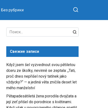
Без рубрики
Search
for:
Свежие записи
Když jsem šel vyzvednout svou pětiletou
dceru ze školky, nevinně se zeptala: „Tati,
proč dnes nepřišel nový tatínek jako
vždycky?“ — a jediná věta zničila deset let
mého manželství
Pětapadesátiletá žena porodila dvojčata a
její zeť přišel do porodnice s květinami.
Když však u novorozeného chlapce spatřil