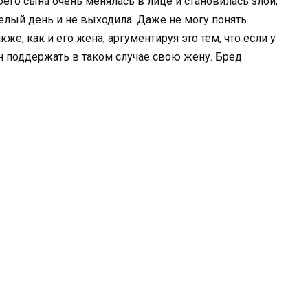
оего сына очень менялась в лице и становилась злой,
целый день и не выходила. Даже не могу понять
кже, как и его жена, аргументируя это тем, что если у
н поддержать в таком случае свою жену. Бред