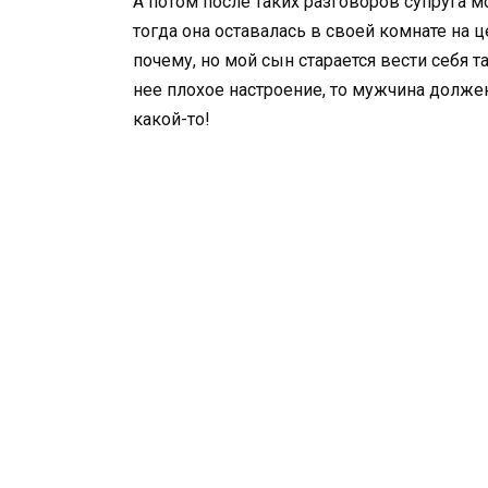
А потом после таких разговоров супруга м
тогда она оставалась в своей комнате на 
почему, но мой сын старается вести себя та
нее плохое настроение, то мужчина долже
какой-то!