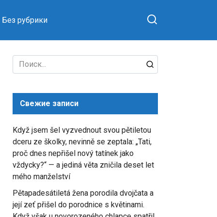
Без рубрики
Search
for:
Свежие записи
Když jsem šel vyzvednout svou pětiletou
dceru ze školky, nevinně se zeptala: „Tati,
proč dnes nepřišel nový tatínek jako
vždycky?“ — a jediná věta zničila deset let
mého manželství
Pětapadesátiletá žena porodila dvojčata a
její zeť přišel do porodnice s květinami.
Když však u novorozeného chlapce spatřil