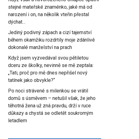
stejné mateřské znaménko, jaké má od
narození i on, na několik vteřin přestal
dýchat…
Jediný podivný zápach a cizí tajemství
během okamžiku rozdrtily moje zdánlivě
dokonalé manželství na prach
Když jsem vyzvedával svou pětiletou
dceru ze školky, nevinně se mě zeptala:
„Tati, proč pro mě dnes nepřišel nový
tatínek jako obvykle?“
Po noci strávené s milenkou se vrátil
domů s úsměvem – netušil však, že jeho
těhotná žena už zná pravdu, drží v ruce
důkazy a chystá se odletět soukromým
letadlem