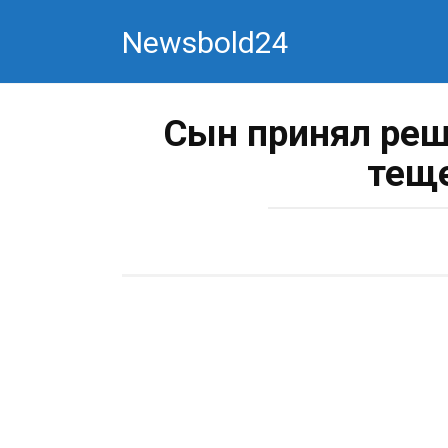
Перейти
Newsbold24
к
контенту
Сын принял реш
теще