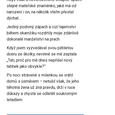
stejné mateřské znaménko, jaké má od
narození i on, na několik vteřin přestal
dýchat…
Jediný podivný zápach a cizí tajemství
během okamžiku rozdrtily moje zdánlivě
dokonalé manželství na prach
Když jsem vyzvedával svou pětiletou
dceru ze školky, nevinně se mě zeptala:
„Tati, proč pro mě dnes nepřišel nový
tatínek jako obvykle?“
Po noci strávené s milenkou se vrátil
domů s úsměvem – netušil však, že jeho
těhotná žena už zná pravdu, drží v ruce
důkazy a chystá se odletět soukromým
letadlem