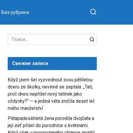
Без рубрики
Search
for:
Свежие записи
Když jsem šel vyzvednout svou pětiletou
dceru ze školky, nevinně se zeptala: „Tati,
proč dnes nepřišel nový tatínek jako
vždycky?“ — a jediná věta zničila deset let
mého manželství
Pětapadesátiletá žena porodila dvojčata a
její zeť přišel do porodnice s květinami.
Když však u novorozeného chlapce spatřil