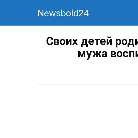
Перейти
Newsbold24
к
контенту
Своих детей роди
мужа воспи