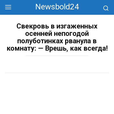
Перейти
Newsbold24
к
контенту
Свекровь в изгаженных
осенней непогодой
полуботинках рванула в
комнату: — Врешь, как всегда!