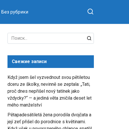
Без рубрики
Search
for:
Свежие записи
Když jsem šel vyzvednout svou pětiletou
dceru ze školky, nevinně se zeptala: „Tati,
proč dnes nepřišel nový tatínek jako
vždycky?“ — a jediná věta zničila deset let
mého manželství
Pětapadesátiletá žena porodila dvojčata a
její zeť přišel do porodnice s květinami.
Když však u novorozeného chlapce spatřil