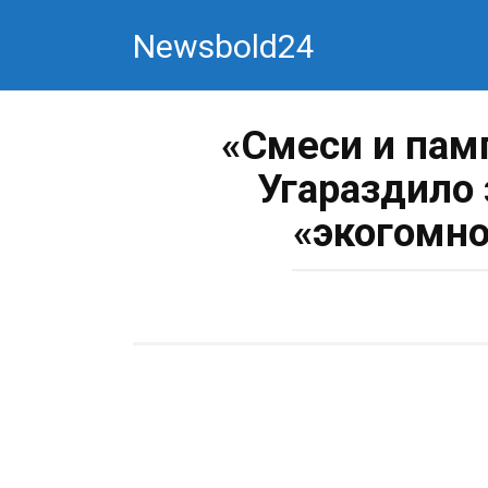
Перейти
Newsbold24
к
контенту
«Смеси и пам
Угараздило
«экогомно