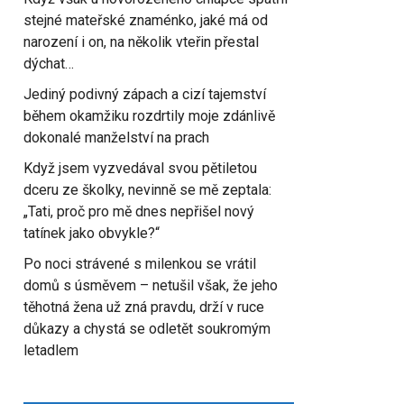
stejné mateřské znaménko, jaké má od
narození i on, na několik vteřin přestal
dýchat…
Jediný podivný zápach a cizí tajemství
během okamžiku rozdrtily moje zdánlivě
dokonalé manželství na prach
Když jsem vyzvedával svou pětiletou
dceru ze školky, nevinně se mě zeptala:
„Tati, proč pro mě dnes nepřišel nový
tatínek jako obvykle?“
Po noci strávené s milenkou se vrátil
domů s úsměvem – netušil však, že jeho
těhotná žena už zná pravdu, drží v ruce
důkazy a chystá se odletět soukromým
letadlem