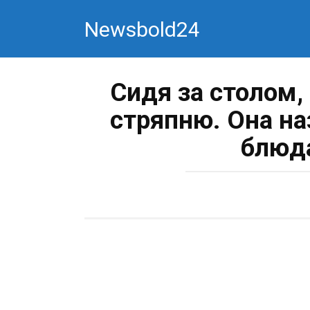
Перейти
Newsbold24
к
контенту
Сидя за столом,
стряпню. Она н
блюд