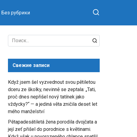
Без рубрики
Search
for:
Свежие записи
Když jsem šel vyzvednout svou pětiletou
dceru ze školky, nevinně se zeptala: „Tati,
proč dnes nepřišel nový tatínek jako
vždycky?“ — a jediná věta zničila deset let
mého manželství
Pětapadesátiletá žena porodila dvojčata a
její zeť přišel do porodnice s květinami.
Když však u novorozeného chlapce spatřil