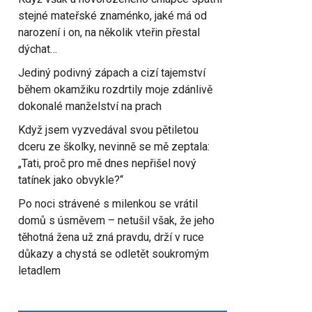
stejné mateřské znaménko, jaké má od
narození i on, na několik vteřin přestal
dýchat…
Jediný podivný zápach a cizí tajemství
během okamžiku rozdrtily moje zdánlivě
dokonalé manželství na prach
Když jsem vyzvedával svou pětiletou
dceru ze školky, nevinně se mě zeptala:
„Tati, proč pro mě dnes nepřišel nový
tatínek jako obvykle?“
Po noci strávené s milenkou se vrátil
domů s úsměvem – netušil však, že jeho
těhotná žena už zná pravdu, drží v ruce
důkazy a chystá se odletět soukromým
letadlem