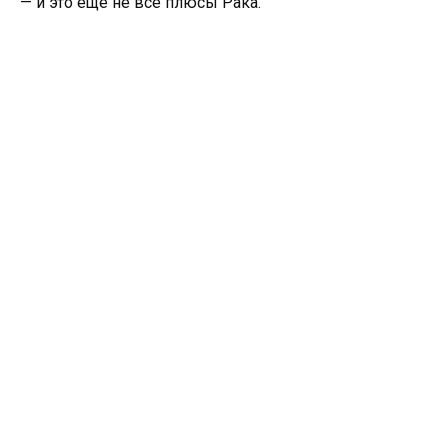
— и это ещё не всё плюсы Рака.