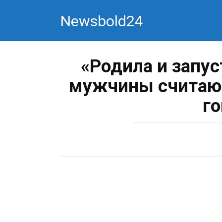
Перейти
Newsbold24
к
контенту
«Родила и запус
мужчины считают
го