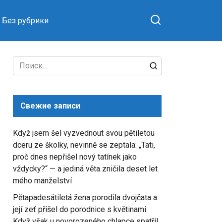
Без рубрики
Search
for:
Свежие записи
Když jsem šel vyzvednout svou pětiletou
dceru ze školky, nevinně se zeptala: „Tati,
proč dnes nepřišel nový tatínek jako
vždycky?“ — a jediná věta zničila deset let
mého manželství
Pětapadesátiletá žena porodila dvojčata a
její zeť přišel do porodnice s květinami.
Když však u novorozeného chlapce spatřil