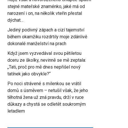
stejné mateřské znaménko, jaké má od
narození i on, na několik vteřin přestal
dýchat…
Jediný podivný zápach a cizí tajemství
během okamžiku rozdrtily moje zdánlivě
dokonalé manželství na prach
Když jsem vyzvedával svou pětiletou
dceru ze školky, nevinně se mě zeptala:
„Tati, proč pro mě dnes nepřišel nový
tatínek jako obvykle?“
Po noci strávené s milenkou se vrátil
domů s úsměvem – netušil však, že jeho
těhotná žena už zná pravdu, drží v ruce
důkazy a chystá se odletět soukromým
letadlem