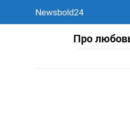
Перейти
Newsbold24
к
контенту
Про любовь