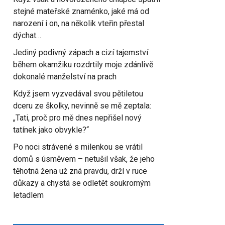
stejné mateřské znaménko, jaké má od
narození i on, na několik vteřin přestal
dýchat…
Jediný podivný zápach a cizí tajemství
během okamžiku rozdrtily moje zdánlivě
dokonalé manželství na prach
Když jsem vyzvedával svou pětiletou
dceru ze školky, nevinně se mě zeptala:
„Tati, proč pro mě dnes nepřišel nový
tatínek jako obvykle?“
Po noci strávené s milenkou se vrátil
domů s úsměvem – netušil však, že jeho
těhotná žena už zná pravdu, drží v ruce
důkazy a chystá se odletět soukromým
letadlem