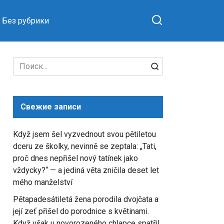
Без рубрики
Search
for:
Свежие записи
Když jsem šel vyzvednout svou pětiletou
dceru ze školky, nevinně se zeptala: „Tati,
proč dnes nepřišel nový tatínek jako
vždycky?“ — a jediná věta zničila deset let
mého manželství
Pětapadesátiletá žena porodila dvojčata a
její zeť přišel do porodnice s květinami.
Když však u novorozeného chlapce spatřil